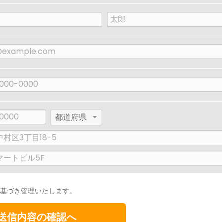
名
前
都
道
府
県
基づき管理いたします。