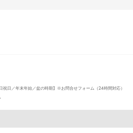
せ
0／休日 土日祝日／年末年始／盆の時期】※お問合せフォーム（24時間対応）
せ