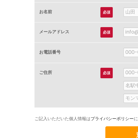
苗
お名前
必須
字
メールアドレス
必須
お電話番号
郵
ご住所
必須
便
市
番
区
建
号
町
物
村、
名
ご記入いただいた個人情報は
プライバシーポリシー
に
番
地