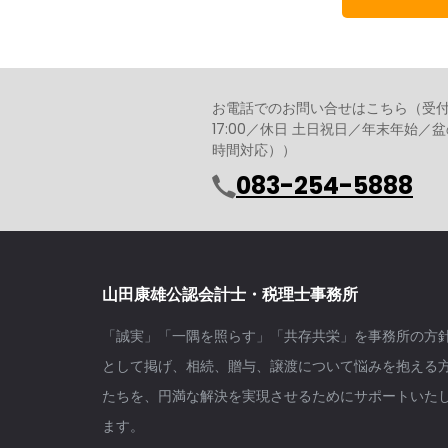
お電話でのお問い合せはこちら（受付時間 
17:00／休日 土日祝日／年末年始
時間対応））
083-254-5888
山田康雄公認会計士・税理士事務所
「誠実」「一隅を照らす」「共存共栄」を事務所の方
として掲げ、相続、贈与、譲渡について悩みを抱える
たちを、円満な解決を実現させるためにサポートいた
ます。