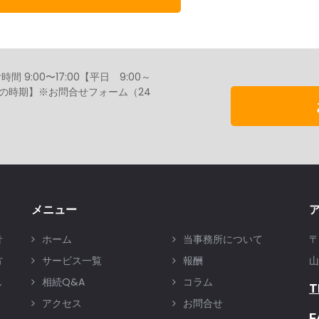
9:00〜17:00【平日 9:00～
／盆の時期】※お問合せフォーム（24
メニュー
針
ホーム
当事務所について
〒
方
サービス一覧
報酬
山
し
相続Q&A
コラム
T
アクセス
お問合せ
F