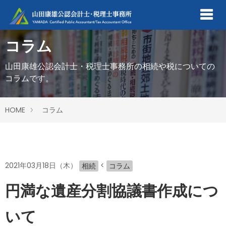
コラム
山田康雄公認会計士・税理士事務所の相続や税についての
コラムです。
HOME
コラム
2021年03月18日（木）
<
相続
コラム
円満な遺産分割協議書作成につ
いて