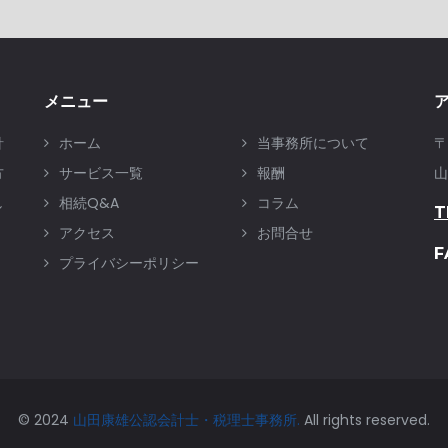
メニュー
針
ホーム
当事務所について
〒
方
サービス一覧
報酬
山
し
相続Q&A
コラム
T
アクセス
お問合せ
F
プライバシーポリシー
© 2024
山田康雄公認会計士・税理士事務所.
All rights reserved.